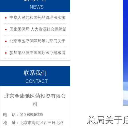
NEWS
中华人民共和国药品管理法实施
条例
国家医保局 人力资源社会保障部
国家卫生健康委 国家药监局关于
北京市医疗保障局等九部门关于
加强药品追溯码在医疗保障和工
印发《北京市支持创新医药高质
参加第83届中国国际医疗器械博
伤保险领域采集应用的通知
量发展若干措施 （2025年）》
览会（2020.10）
联系我们
CONTACT
北京金康驰医药投资有限公
司
电 话：010-68946335
总局关于启
地 址：北京市海淀区西三环北路